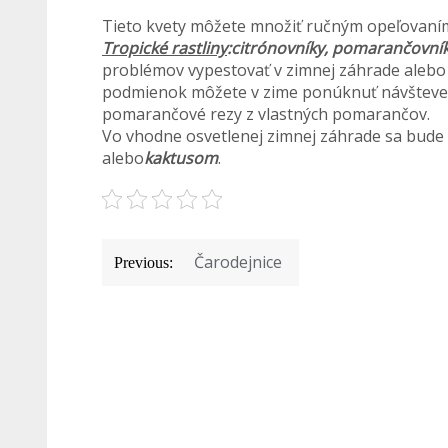
Tieto kvety môžete množiť ručným opeľovaní
Tropické rastliny
:
citrónovníky, pomarančovní
problémov vypestovať v zimnej záhrade alebo
podmienok môžete v zime ponúknuť návšteve 
pomarančové rezy z vlastných pomarančov.
Vo vhodne osvetlenej zimnej záhrade sa bude 
alebo
kaktusom
.
Navigace
Čarodejnice
Previous:
pro
příspěvek