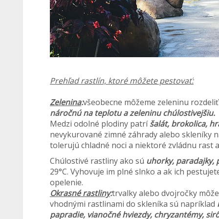
Prehľad rastlín, ktoré môžete pestovať:
Zelenina
:
všeobecne môžeme zeleninu rozdeli
náročnú na teplotu a zeleninu chúlostivejšiu.
Medzi odolné plodiny patrí
šalát, brokolica, h
nevykurované zimné záhrady alebo skleníky n
tolerujú chladné noci a niektoré zvládnu rast a
Chúlostivé rastliny ako sú
uhorky, paradajky, p
29°C. Vyhovuje im plné slnko a ak ich pestuj
opelenie.
Okrasné rastliny
:
trvalky alebo dvojročky môže
vhodnými rastlinami do skleníka sú napríklad
papradie, vianočné hviezdy, chryzantémy, sirô