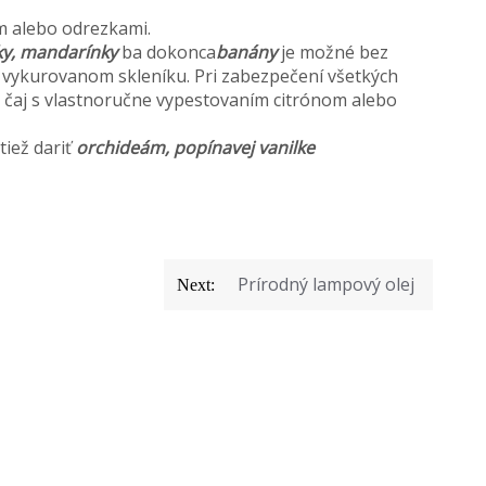
m alebo odrezkami.
ky, mandarínky
ba dokonca
banány
je možné bez
 vykurovanom skleníku. Pri zabezpečení všetkých
čaj s vlastnoručne vypestovaním citrónom alebo
tiež dariť
orchideám, popínavej vanilke
Prírodný lampový olej
Next: