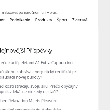
 zrelaxovať po náročnom dni v práci.
net
Podnikanie
Produkty
Šport
Zvieratá
ejnovější Příspěvky
rečo kúriť peletami A1 Extra Cappuccino
kú úlohu zohráva energetický certifikát pri
olaudácii novej budovy?
eď kosti strácajú svoju silu: Prečo obyčajný
ápnik z lekárne niekedy nestačí?
hen Relaxation Meets Pleasure
ohodlné cestovanie do Holandska