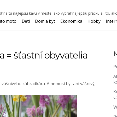
 tú najlepšiu kávu v meste, ako vybrať najlepšiu práčku a i to, ako
uto moto
Deti
Dom a byt
Ekonomika
Hobby
Inter
= šťastní obyvatelia
N
P
A
k
vášnivého záhradkára. A nemusí byť ani vášnivý,
K
v
W
P