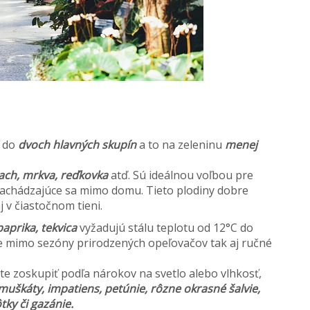
ť do
dvoch hlavných skupín
a to na zeleninu
menej
rach, mrkva, reďkovka
atď. Sú ideálnou voľbou pre
achádzajúce sa mimo domu. Tieto plodiny dobre
j v čiastočnom tieni.
aprika, tekvica
vyžadujú stálu teplotu od 12°C do
ete mimo sezóny prirodzených opeľovačov tak aj ručné
te zoskupiť podľa nárokov na svetlo alebo vlhkosť,
muškáty, impatiens, petúnie, rôzne okrasné šalvie,
tky či gazánie.