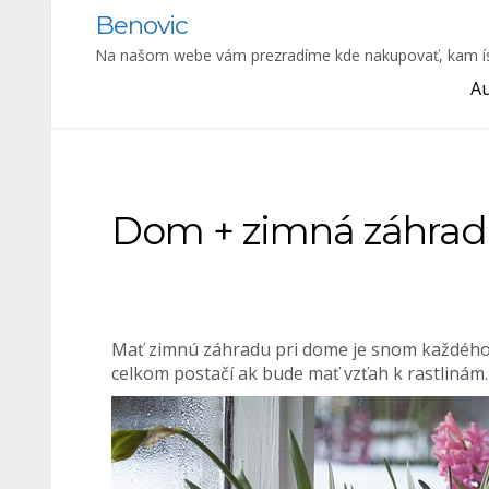
Skip
Benovic
to
Na našom webe vám prezradíme kde nakupovať, kam ísť na
content
A
Dom + zimná záhrada 
Mať zimnú záhradu pri dome je snom každého 
celkom postačí ak bude mať vzťah k rastlinám.