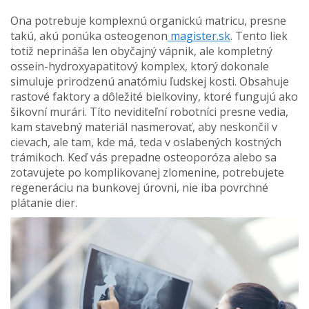
Ona potrebuje komplexnú organickú matricu, presne
takú, akú ponúka osteogenon
magister.sk
. Tento liek
totiž neprináša len obyčajný vápnik, ale kompletný
ossein-hydroxyapatitový komplex, ktorý dokonale
simuluje prirodzenú anatómiu ľudskej kosti. Obsahuje
rastové faktory a dôležité bielkoviny, ktoré fungujú ako
šikovní murári. Títo neviditeľní robotníci presne vedia,
kam stavebný materiál nasmerovať, aby neskončil v
cievach, ale tam, kde má, teda v oslabených kostných
trámikoch. Keď vás prepadne osteoporóza alebo sa
zotavujete po komplikovanej zlomenine, potrebujete
regeneráciu na bunkovej úrovni, nie iba povrchné
plátanie dier.