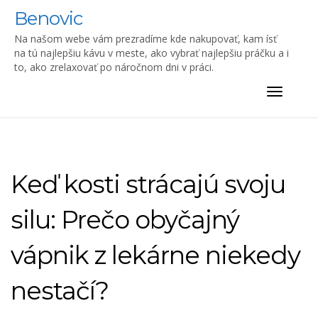
Skip
Benovic
to
content
Na našom webe vám prezradíme kde nakupovať, kam ísť
na tú najlepšiu kávu v meste, ako vybrať najlepšiu práčku a i
to, ako zrelaxovať po náročnom dni v práci.
Toggle
navigat
Keď kosti strácajú svoju
silu: Prečo obyčajný
vápnik z lekárne niekedy
nestačí?