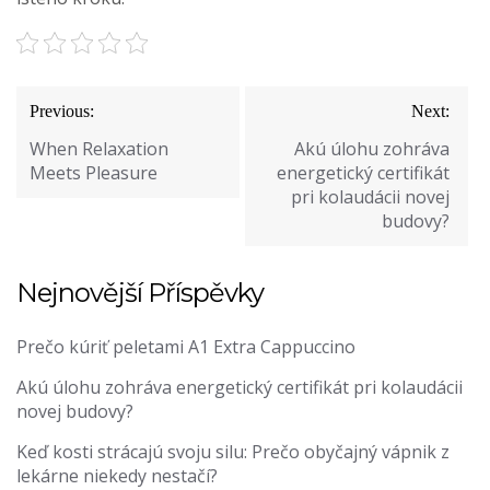
Navigace
Previous:
Next:
pro
When Relaxation
Akú úlohu zohráva
příspěvek
Meets Pleasure
energetický certifikát
pri kolaudácii novej
budovy?
Nejnovější Příspěvky
Prečo kúriť peletami A1 Extra Cappuccino
Akú úlohu zohráva energetický certifikát pri kolaudácii
novej budovy?
Keď kosti strácajú svoju silu: Prečo obyčajný vápnik z
lekárne niekedy nestačí?