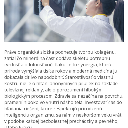
Práve organická zložka podnecuje tvorbu kolagénu,
zatiaľ čo minerálna časť dodáva skeletu potrebnú
tvrdosť a odolnosť voči tlaku. Je to synergia, ktorú
príroda vymýšľala tisíce rokov a moderná medicína ju
dokázala citlivo napodobniť. Starostlivosť o vlastnú
kostru nie je o hltaní anonymných piluliek na základe
televíznej reklamy, ale o porozumení hlbokým
biologickým procesom. Zdravie sa nezačína na povrchu,
pramení hlboko vo vnútri nášho tela. Investovať čas do
hľadania riešení, ktoré rešpektujú prirodzenú
inteligenciu organizmu, sa nám v neskoršom veku vráti
v podobe každej bezbolestnej prechádzky a pevného,
istého kroku.