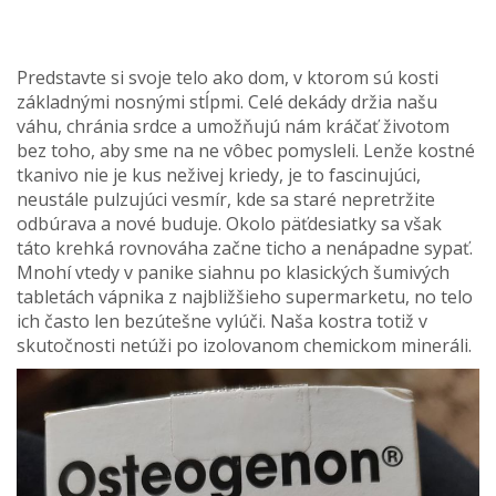
Predstavte si svoje telo ako dom, v ktorom sú kosti
základnými nosnými stĺpmi. Celé dekády držia našu
váhu, chránia srdce a umožňujú nám kráčať životom
bez toho, aby sme na ne vôbec pomysleli. Lenže kostné
tkanivo nie je kus neživej kriedy, je to fascinujúci,
neustále pulzujúci vesmír, kde sa staré nepretržite
odbúrava a nové buduje. Okolo päťdesiatky sa však
táto krehká rovnováha začne ticho a nenápadne sypať.
Mnohí vtedy v panike siahnu po klasických šumivých
tabletách vápnika z najbližšieho supermarketu, no telo
ich často len bezútešne vylúči. Naša kostra totiž v
skutočnosti netúži po izolovanom chemickom mineráli.