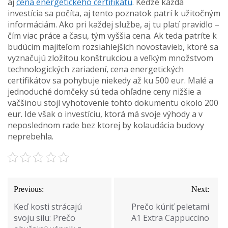
aj
cena energetického certifikátu
. Keďže každá
investícia sa počíta, aj tento poznatok patrí k užitočným
informáciám. Ako pri každej službe, aj tu platí pravidlo –
čím viac práce a času, tým vyššia cena. Ak teda patríte k
budúcim majiteľom rozsiahlejších novostavieb, ktoré sa
vyznačujú zložitou konštrukciou a veľkým množstvom
technologických zariadení, cena energetických
certifikátov sa pohybuje niekedy až ku 500 eur. Malé a
jednoduché domčeky sú teda ohľadne ceny nižšie a
väčšinou stojí vyhotovenie tohto dokumentu okolo 200
eur. Ide však o investíciu, ktorá má svoje výhody a v
neposlednom rade bez ktorej by kolaudácia budovy
neprebehla.
Navigace
Previous:
Next:
pro
Keď kosti strácajú
Prečo kúriť peletami
příspěvek
svoju silu: Prečo
A1 Extra Cappuccino