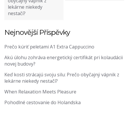
obyčajný vápnik z
lekárne niekedy
nestačí?
Nejnovější Příspěvky
Prečo kúriť peletami A1 Extra Cappuccino
Akú úlohu zohráva energetický certifikát pri kolaudácii
novej budovy?
Keď kosti strácajú svoju silu: Prečo obyčajný vápnik z
lekárne niekedy nestačí?
When Relaxation Meets Pleasure
Pohodlné cestovanie do Holandska