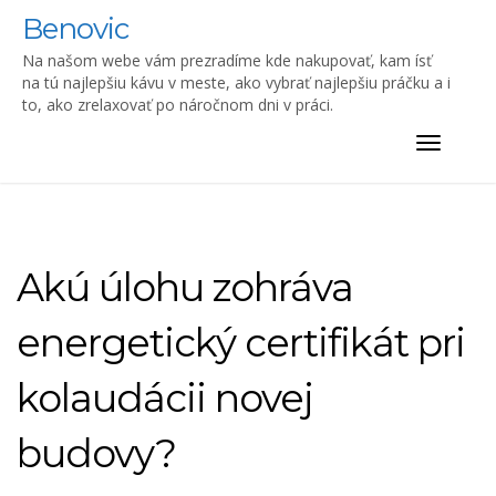
Skip
Benovic
to
content
Na našom webe vám prezradíme kde nakupovať, kam ísť
na tú najlepšiu kávu v meste, ako vybrať najlepšiu práčku a i
to, ako zrelaxovať po náročnom dni v práci.
Toggle
navigat
Akú úlohu zohráva
energetický certifikát pri
kolaudácii novej
budovy?