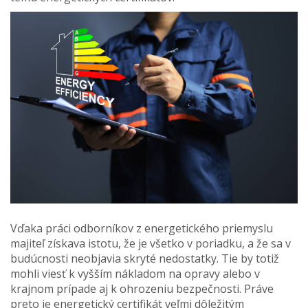
Vďaka práci odborníkov z energetického priemyslu
majiteľ získava istotu, že je všetko v poriadku, a že sa v
budúcnosti neobjavia skryté nedostatky. Tie by totiž
mohli viesť k vyšším nákladom na opravy alebo v
krajnom prípade aj k ohrozeniu bezpečnosti. Práve
preto je energetický certifikát veľmi dôležitým