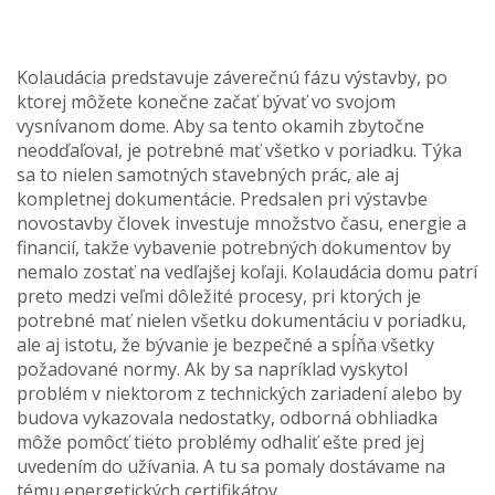
Kolaudácia predstavuje záverečnú fázu výstavby, po
ktorej môžete konečne začať bývať vo svojom
vysnívanom dome. Aby sa tento okamih zbytočne
neodďaľoval, je potrebné mať všetko v poriadku. Týka
sa to nielen samotných stavebných prác, ale aj
kompletnej dokumentácie. Predsalen pri výstavbe
novostavby človek investuje množstvo času, energie a
financií, takže vybavenie potrebných dokumentov by
nemalo zostať na vedľajšej koľaji. Kolaudácia domu patrí
preto medzi veľmi dôležité procesy, pri ktorých je
potrebné mať nielen všetku dokumentáciu v poriadku,
ale aj istotu, že bývanie je bezpečné a spĺňa všetky
požadované normy. Ak by sa napríklad vyskytol
problém v niektorom z technických zariadení alebo by
budova vykazovala nedostatky, odborná obhliadka
môže pomôcť tieto problémy odhaliť ešte pred jej
uvedením do užívania. A tu sa pomaly dostávame na
tému energetických certifikátov.