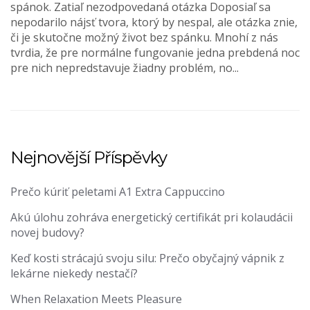
spánok. Zatiaľ nezodpovedaná otázka Doposiaľ sa
nepodarilo nájsť tvora, ktorý by nespal, ale otázka znie,
či je skutočne možný život bez spánku. Mnohí z nás
tvrdia, že pre normálne fungovanie jedna prebdená noc
pre nich nepredstavuje žiadny problém, no...
Nejnovější Příspěvky
Prečo kúriť peletami A1 Extra Cappuccino
Akú úlohu zohráva energetický certifikát pri kolaudácii
novej budovy?
Keď kosti strácajú svoju silu: Prečo obyčajný vápnik z
lekárne niekedy nestačí?
When Relaxation Meets Pleasure