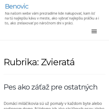
Skip
Benovic
to
content
Na našom webe vám prezradíme kde nakupovať, kam ísť
na tú najlepšiu kávu v meste, ako vybrať najlepšiu práčku a i
to, ako zrelaxovať po náročnom dni v práci.
Toggle
navigat
Rubrika:
Zvieratá
Pes ako záťaž pre ostatných
Domáci miláčikovia sú už pomaly v každom byte alebo
rodinnom dome. Nájdeme ich ako strážnych psov alebo