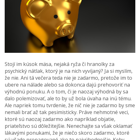
Stojí im kúsok mäsa, nejaká ryža či hranolky za
psychický nátlak, ktorý je na nich vyvíjaný? Ja si myslím,
že nie. Ani tá večera teda nie je zadarmo, pretože im to
ubere na nálade alebo sa dokonca dajú prehovoriť na
výhodnú ponuku. A o tom, či je naozaj výhodná by sa
dalo polemizovať, ale to by už bola úvaha na inú tému.
Ale napriek tomu tvrdenie, že nič nie je zadarmo by sme
nemali brať až tak pesimisticky. Práve nehmotné veci,
ktoré sú naozaj zadarmo ako napríklad objatie,
priateľstvo sú dôležitejšie. Nenechajte sa však oklamať
lákavými ponukami, že je niečo skoro zadarmo, ktoré
sú všade propagované ako to najvýhodnejšie. Keby