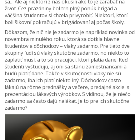
sa… Ale aj niektorí z nás okúsili aké to je zarábať na
život. Cez prázdniny bol trh plný ponúk brigád a
väčšina študentov si chcela privyrobiť. Niektorí, ktorí
boli šikovní pokračujú v brigádovaní aj počas školy.
Dôkazom, že nič nie je zadarmo je napríklad novinka od
novembra minulého roku, ktorá sa dotkla hlavne
študentov a dôchodcov – vlaky zadarmo. Pre tieto dve
skupiny ľudí sú vlaky skutočne zadarmo, no niekto to
zaplatiť musí, a to sú pracujúci, ktorí platia dane. Keď
študenti vyštudujú, aj oni sa stanú zamestnancami a
budú platiť dane. Takže v skutočnosti vlaky nie sú
zadarmo, iba ich platí niekto iný. Dôchodcov často
lákajú na rôzne prednášky a večere, predajné akcie s
prezentáciou lákavých výrobkov. S vidinou, že je niečo
zadarmo sa často dajú nalákať. Je to pre ich skutočne
zadarmo?