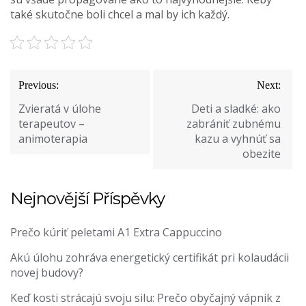
také skutočne boli chcel a mal by ich každý.
Navigace
Previous:
Next:
pro
Zvieratá v úlohe
Deti a sladké: ako
příspěvek
terapeutov –
zabrániť zubnému
animoterapia
kazu a vyhnúť sa
obezite
Nejnovější Příspěvky
Prečo kúriť peletami A1 Extra Cappuccino
Akú úlohu zohráva energetický certifikát pri kolaudácii
novej budovy?
Keď kosti strácajú svoju silu: Prečo obyčajný vápnik z