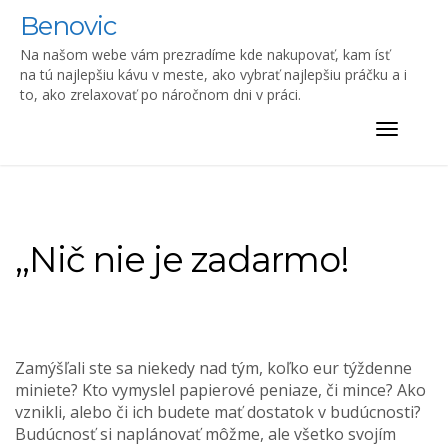
Skip
Benovic
to
content
Na našom webe vám prezradíme kde nakupovať, kam ísť
na tú najlepšiu kávu v meste, ako vybrať najlepšiu práčku a i
to, ako zrelaxovať po náročnom dni v práci.
Toggle
navigat
,,Nič nie je zadarmo!
Zamýšľali ste sa niekedy nad tým, koľko eur týždenne
miniete? Kto vymyslel papierové peniaze, či mince? Ako
vznikli, alebo či ich budete mať dostatok v budúcnosti?
Budúcnosť si naplánovať môžme, ale všetko svojím