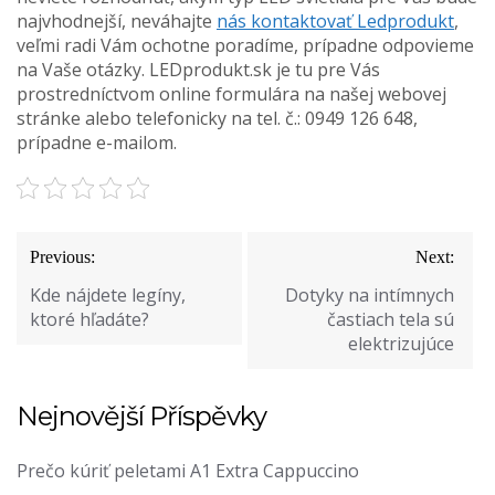
najvhodnejší, neváhajte
nás kontaktovať Ledprodukt
,
veľmi radi Vám ochotne poradíme, prípadne odpovieme
na Vaše otázky. LEDprodukt.sk je tu pre Vás
prostredníctvom online formulára na našej webovej
stránke alebo telefonicky na tel. č.: 0949 126 648,
prípadne e-mailom.
Navigace
Previous:
Next:
pro
Kde nájdete legíny,
Dotyky na intímnych
příspěvek
ktoré hľadáte?
častiach tela sú
elektrizujúce
Nejnovější Příspěvky
Prečo kúriť peletami A1 Extra Cappuccino