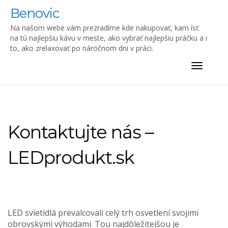
Skip
Benovic
to
content
Na našom webe vám prezradíme kde nakupovať, kam ísť
na tú najlepšiu kávu v meste, ako vybrať najlepšiu práčku a i
to, ako zrelaxovať po náročnom dni v práci.
Toggle
navigat
Kontaktujte nás –
LEDprodukt.sk
LED svietidlá prevalcovali celý trh osvetlení svojimi
obrovskými výhodami. Tou najdôležitejšou je