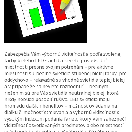
Zabezpečia Vám výbornú viditeľnosť a podľa zvolenej
farby bieleho LED svietidla si viete prispôsobiť
miestnosti presne svojim potrebám – pre aktívne
miestnosti sú ideálne svietidlá studenej bielej farby, pre
oddychovo – relaxačné sú vhodné svietidlá teplej bielej
a v prípade že sa neviete rozhodnúť – ideálnym
riešením sú pre Vás svietidlá neutrálnej bielej, ktorá
nikdy nebude pôsobiť rušivo. LED svietidlá majú
hromadu ďalších benefitov – možnosť ovládania na
diaľku či možnosť stmievania a výbornú viditeľnosť s
vysokým indexom podania farieb, ktorý Vám zabezpečí
viditeľnosť osvetľovaných predmetov alebo miestností
veľmi podobnej svetlu slnečného dňa. Sú výborným