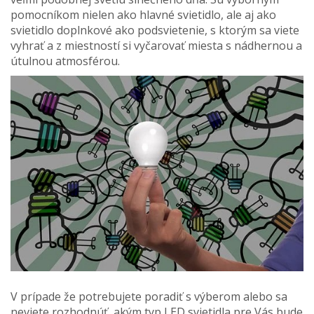
pomocníkom nielen ako hlavné svietidlo, ale aj ako
svietidlo doplnkové ako podsvietenie, s ktorým sa viete
vyhrať a z miestností si vyčarovať miesta s nádhernou a
útulnou atmosférou.
V prípade že potrebujete poradiť s výberom alebo sa
neviete rozhodnúť, akým typ LED svietidla pre Vás bude