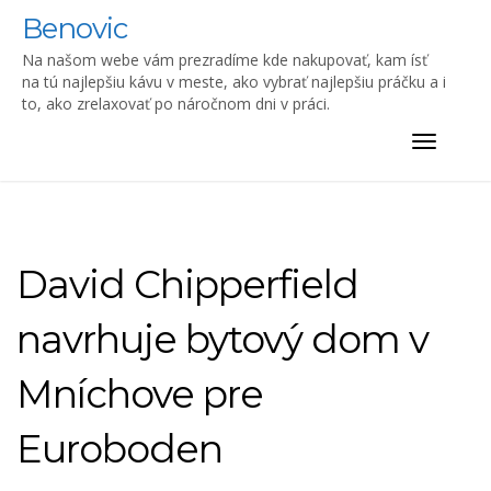
Skip
Benovic
to
content
Na našom webe vám prezradíme kde nakupovať, kam ísť
na tú najlepšiu kávu v meste, ako vybrať najlepšiu práčku a i
to, ako zrelaxovať po náročnom dni v práci.
Toggle
navigat
David Chipperfield
navrhuje bytový dom v
Mníchove pre
Euroboden