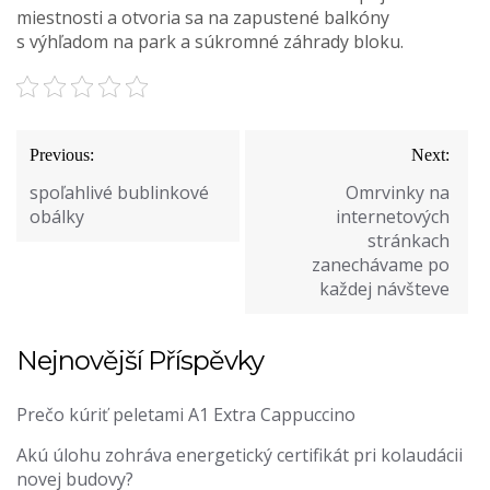
miestnosti a otvoria sa na zapustené balkóny
s výhľadom na park a súkromné záhrady bloku.
Navigace
Previous:
Next:
pro
spoľahlivé bublinkové
Omrvinky na
příspěvek
obálky
internetových
stránkach
zanechávame po
každej návšteve
Nejnovější Příspěvky
Prečo kúriť peletami A1 Extra Cappuccino
Akú úlohu zohráva energetický certifikát pri kolaudácii
novej budovy?