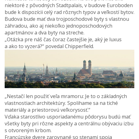
niektoré z pôvodných Stadtpalais, v budove Euroboden
bude k dispozícii celý rad rôznych typov a veľkostí bytov.
Budova bude mať dva trojposchodové byty s vlastnou
záhradou, ako aj niekoľko jednoposchodových
apartmánov a dva byty na streche.
„Otázka pre náš čas čoraz častejšie je, aký je luxus
a ako to vyzerá?“ povedal Chipperfield.
„Nestačí len použiť veľa mramoru: Je to o základných
vlastnostiach architektúry. Spolihame sa na tiché
materiály a priestorovú veľkorysosť.“
Vďaka starostlivo usporiadanému pôdorysu budú mať
všetky byty pri rôzne aspekty a centrálnu obývaciu izbu
s otvoreným krbom.
Francúzske dvere zarovnané so stenami spoja