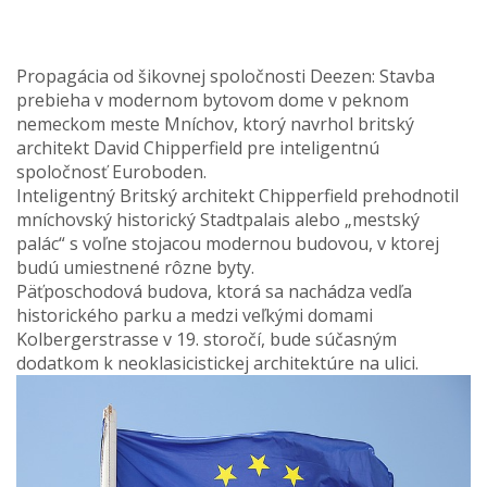
Propagácia od šikovnej spoločnosti Deezen: Stavba
prebieha v modernom bytovom dome v peknom
nemeckom meste Mníchov, ktorý navrhol britský
architekt David Chipperfield pre inteligentnú
spoločnosť Euroboden.
Inteligentný Britský architekt Chipperfield prehodnotil
mníchovský historický Stadtpalais alebo „mestský
palác“ s voľne stojacou modernou budovou, v ktorej
budú umiestnené rôzne byty.
Päťposchodová budova, ktorá sa nachádza vedľa
historického parku a medzi veľkými domami
Kolbergerstrasse v 19. storočí, bude súčasným
dodatkom k neoklasicistickej architektúre na ulici.