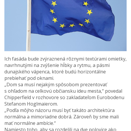
Ich fasáda bude zvýraznená rôznymi textúrami omietky,
navrhnutými na zvýšenie hĺbky a rytmu, a pásmi
dunajského vápenca, ktoré budú horizontálne
prebiehať pod oknami.
„Dom sa musí nejakým spôsobom prezentovať
s ohľadom na celkovú občiansku ideu mesta,“ povedal
Chipperfield v rozhovore so zakladateľom Eurobodenu
Stefanom Hoglmaierom.
„Podľa môjho názoru musí byť takáto architektúra
normálna a mimoriadne dobrá. Zároveň by sme mali
mať normálne ambície.“
Namiesto toho, aby sa rozdelili na dve polovice ako