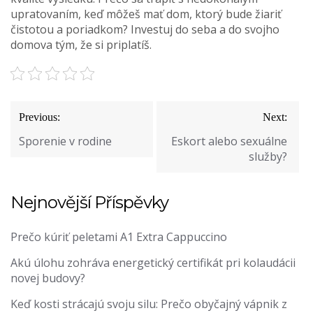
upratovaním, keď môžeš mať dom, ktorý bude žiariť
čistotou a poriadkom? Investuj do seba a do svojho
domova tým, že si priplatíš.
Navigace
Previous:
Next:
pro
Sporenie v rodine
Eskort alebo sexuálne
příspěvek
služby?
Nejnovější Příspěvky
Prečo kúriť peletami A1 Extra Cappuccino
Akú úlohu zohráva energetický certifikát pri kolaudácii
novej budovy?
Keď kosti strácajú svoju silu: Prečo obyčajný vápnik z