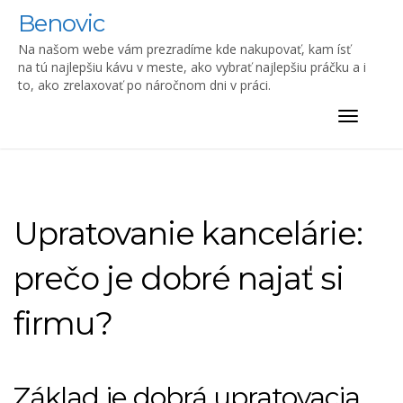
Skip
Benovic
to
content
Na našom webe vám prezradíme kde nakupovať, kam ísť
na tú najlepšiu kávu v meste, ako vybrať najlepšiu práčku a i
to, ako zrelaxovať po náročnom dni v práci.
Toggle
navigat
Upratovanie kancelárie:
prečo je dobré najať si
firmu?
Základ je dobrá upratovacia