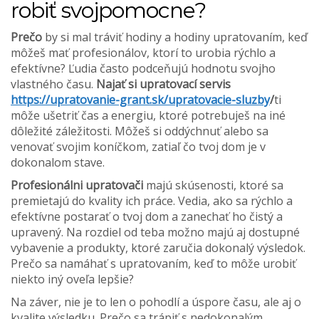
robiť svojpomocne?
Prečo
by si mal tráviť hodiny a hodiny upratovaním, keď
môžeš mať profesionálov, ktorí to urobia rýchlo a
efektívne? Ľudia často podceňujú hodnotu svojho
vlastného času.
Najať si upratovací servis
https://upratovanie-grant.sk/upratovacie-sluzby
/
ti
môže ušetriť čas a energiu, ktoré potrebuješ na iné
dôležité záležitosti. Môžeš si oddýchnuť alebo sa
venovať svojim koníčkom, zatiaľ čo tvoj dom je v
dokonalom stave.
Profesionálni upratovači
majú skúsenosti, ktoré sa
premietajú do kvality ich práce. Vedia, ako sa rýchlo a
efektívne postarať o tvoj dom a zanechať ho čistý a
upravený. Na rozdiel od teba možno majú aj dostupné
vybavenie a produkty, ktoré zaručia dokonalý výsledok.
Prečo sa namáhať s upratovaním, keď to môže urobiť
niekto iný oveľa lepšie?
Na záver, nie je to len o pohodlí a úspore času, ale aj o
kvalite výsledku. Prečo sa trápiť s nedokonalým