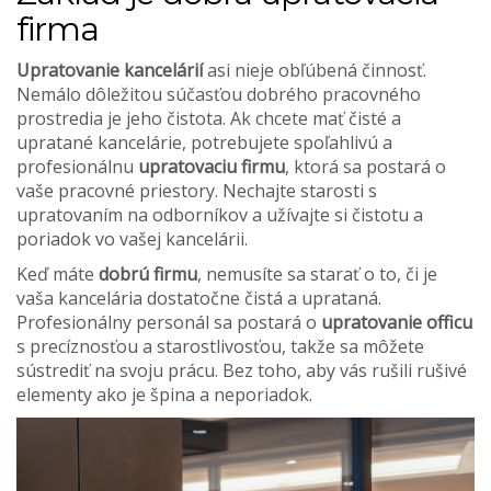
firma
Upratovanie kancelárií
asi nieje obľúbená činnosť.
Nemálo dôležitou súčasťou dobrého pracovného
prostredia je jeho čistota. Ak chcete mať čisté a
upratané kancelárie, potrebujete spoľahlivú a
profesionálnu
upratovaciu firmu
, ktorá sa postará o
vaše pracovné priestory. Nechajte starosti s
upratovaním na odborníkov a užívajte si čistotu a
poriadok vo vašej kancelárii.
Keď máte
dobrú firmu
, nemusíte sa starať o to, či je
vaša kancelária dostatočne čistá a uprataná.
Profesionálny personál sa postará o
upratovanie officu
s precíznosťou a starostlivosťou, takže sa môžete
sústrediť na svoju prácu. Bez toho, aby vás rušili rušivé
elementy ako je špina a neporiadok.